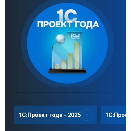
1С:Проект года - 2025
1С:Проек
keyboard_arrow_down