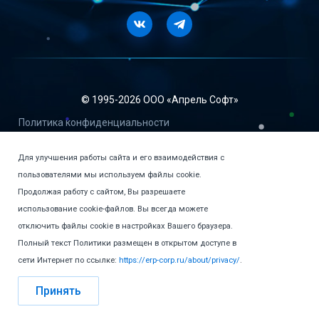
Vkontakte
Telegram
© 1995-
2026 ООО «Апрель Софт»
Политика конфиденциальности
Пользовательское соглашение
Для улучшения работы сайта и его взаимодействия с
Сублицензионный договор-оферта о предоставлении прав
пользователями мы используем файлы cookie.
пользования программ для ЭВМ и баз данных
Продолжая работу с сайтом, Вы разрешаете
Договор-оферта купли-продажи версия 1 от 20.06.2023
использование cookie-файлов. Вы всегда можете
отключить файлы cookie в настройках Вашего браузера.
Договор - публичная Оферта о передаче права
использования программного продукта 1С:КП"
Полный текст Политики размещен в открытом доступе в
сети Интернет по ссылке:
https://erp-corp.ru/about/privacy/
.
Сайт создан в
Public Heads
Принять