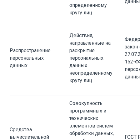
данны
определенному
кругу лиц
Действия,
Федер
направленные на
закон 
Распространение
раскрытие
27.07.
персональных
персональных
152-Ф
данных
данных
персо
неопределенному
данны
кругу лиц
Совокупность
программных и
технических
элементов систем
Средства
обработки данных,
вычислительной
ГОСТ 