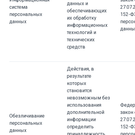
данных и
система
27.07.
обеспечивающих
персональных
152-Ф
их обработку
данных
персо
информационных
данны
технологий и
технических
средств
Действия, в
результате
которых
становится
невозможным без
использования
Федер
дополнительной
закон 
Обезличивание
информации
27.07.
персональных
определить
152-Ф
данных
принадлежность
персо