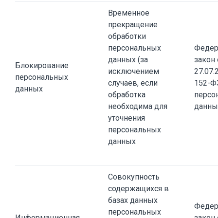
Временное
прекращение
обработки
персональных
Федер
данных (за
закон 
Блокирование
исключением
27.07.
персональных
случаев, если
152-Ф
данных
обработка
персо
необходима для
данны
уточнения
персональных
данных
Совокупность
содержащихся в
базах данных
Федер
персональных
Информационная
закон 