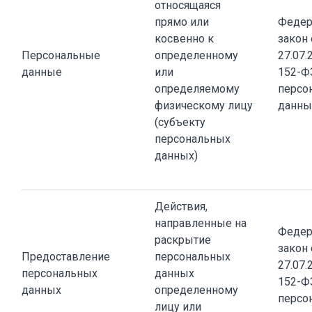
относящаяся
прямо или
Федер
косвенно к
закон 
Персональные
определенному
27.07.
данные
или
152-Ф
определяемому
персо
физическому лицу
данны
(субъекту
персональных
данных)
Действия,
направленные на
Федер
раскрытие
закон 
Предоставление
персональных
27.07.
персональных
данных
152-Ф
данных
определенному
персо
лицу или