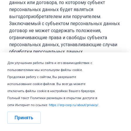
данных или договора, по которому субъект
персональных данных будет являться
выгодоприобретателем или поручителем.
Заключаемый с субъектом персональных данных
договор не может содержать положения,
ограничивающие права и свободы субъекта
персональных данных, устанавливающие случаи
обработки персональных данных
несовершеннолетних, если иное не
Для улучшения работы сайта и его взаимодействия с
предусмотрено законодательством Российской
пользователями мы используем файлы cookie.
Федерации, а также положения, допускающие в
Продолжая работу с сайтом, Вы разрешаете
качестве условия заключения договора
использование cookie-файлов. Вы всегда можете
бездействие субъекта персональных данных
отключить файлы cookie в настройках Вашего браузера.
Полный текст Политики размещен в открытом доступе в
5.9. Обработка специальных категорий
сети Интернет по ссылке:
https://erp-corp.ru/about/privacy/
.
персональных данных допускается ОБЩЕСТВОМ С
ОГРАНИЧЕННОЙ ОТВЕТСТВЕННОСТЬЮ "АПРЕЛЬ
Принять
СОФТ" в случаях, определенных статьей 10
Федерального закона «О персональных данных».