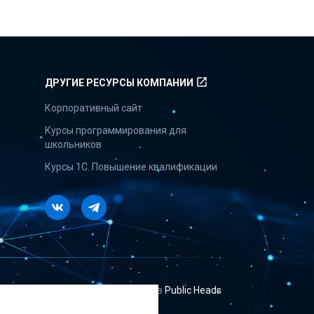
launch
ДРУГИЕ РЕСУРСЫ КОМПАНИИ
Корпоративный сайт
Курсы программирования для
школьников
Курсы 1С. Повышение квалификации
Vkontakte
Telegram
Сайт создан в
Public Heads