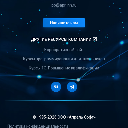
po@aprilnn.ru
Напишите нам
launch
ДРУГИЕ РЕСУРСЫ КОМПАНИИ
Корпоративный сайт
Курсы программирования для школьников
Курсы 1С. Повышение квалификации
Vkontakte
Telegram
© 1995-
2026 ООО «Апрель Софт»
Политика конфиденциальности