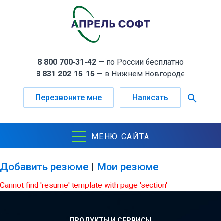
8 800 700-31-42
— по России бесплатно
8 831 202-15-15
— в Нижнем Новгороде
search
Перезвоните мне
Написать
МЕНЮ САЙТА
Добавить резюме
|
Мои резюме
Cannot find 'resume' template with page 'section'
ПРОДУКТЫ И СЕРВИСЫ