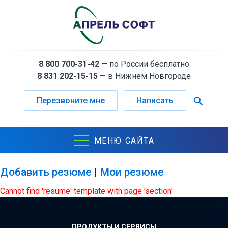
8 800 700-31-42
— по России бесплатно
8 831 202-15-15
— в Нижнем Новгороде
search
Перезвоните мне
Написать
МЕНЮ САЙТА
Добавить резюме
|
Мои резюме
Cannot find 'resume' template with page 'section'
ПРОДУКТЫ И СЕРВИСЫ