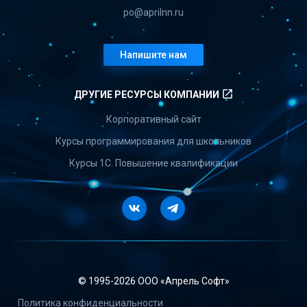
po@aprilnn.ru
Напишите нам
launch
ДРУГИЕ РЕСУРСЫ КОМПАНИИ
Корпоративный сайт
Курсы программирования для школьников
Курсы 1С. Повышение квалификации
Vkontakte
Telegram
© 1995-
2026 ООО «Апрель Софт»
Политика конфиденциальности