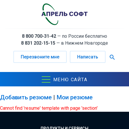
8 800 700-31-42
— по России бесплатно
8 831 202-15-15
— в Нижнем Новгороде
search
Перезвоните мне
Написать
МЕНЮ САЙТА
Добавить резюме
|
Мои резюме
Cannot find 'resume' template with page 'section'
ПРОДУКТЫ И СЕРВИСЫ