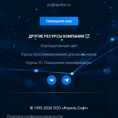
po@aprilnn.ru
Напишите нам
launch
ДРУГИЕ РЕСУРСЫ КОМПАНИИ
Корпоративный сайт
Курсы программирования для школьников
Курсы 1С. Повышение квалификации
Vkontakte
Telegram
© 1995-
2026 ООО «Апрель Софт»
Политика конфиденциальности