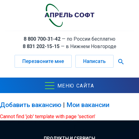
8 800 700-31-42
— по России бесплатно
8 831 202-15-15
— в Нижнем Новгороде
search
Перезвоните мне
Написать
МЕНЮ САЙТА
Добавить вакансию
|
Мои вакансии
Cannot find 'job' template with page 'section'
ПРОДУКТЫ И СЕРВИСЫ