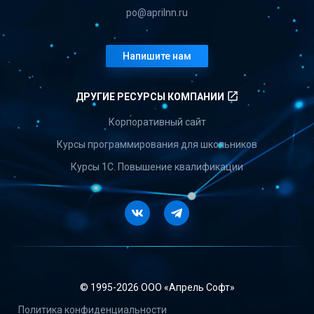
po@aprilnn.ru
Напишите нам
launch
ДРУГИЕ РЕСУРСЫ КОМПАНИИ
Корпоративный сайт
Курсы программирования для школьников
Курсы 1С. Повышение квалификации
Vkontakte
Telegram
© 1995-
2026 ООО «Апрель Софт»
Политика конфиденциальности