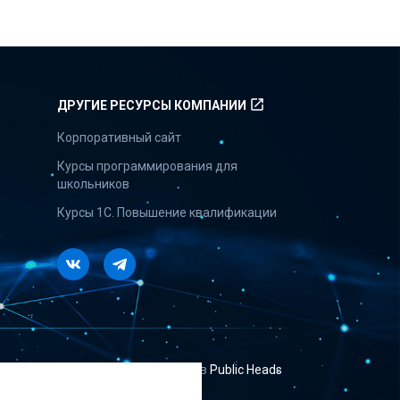
launch
ДРУГИЕ РЕСУРСЫ КОМПАНИИ
Корпоративный сайт
Курсы программирования для
школьников
Курсы 1С. Повышение квалификации
Vkontakte
Telegram
Сайт создан в
Public Heads