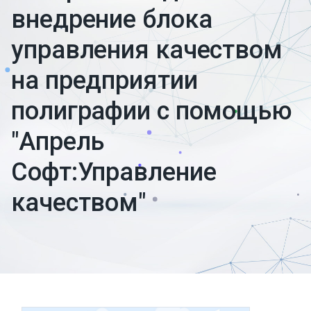
Софт:Управление качеством"
внедрение блока
управления качеством
на предприятии
полиграфии с помощью
"Апрель
Софт:Управление
качеством"