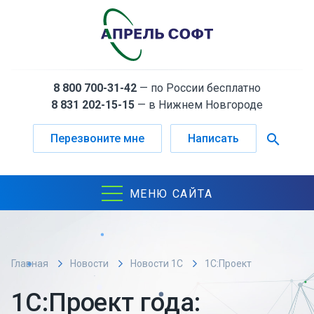
8 800 700-31-42
— по России бесплатно
8 831 202-15-15
— в Нижнем Новгороде
search
Перезвоните мне
Написать
МЕНЮ САЙТА
Главная
Новости
Новости 1С
1С:Проект
года: внедрение блока управления качеством на
1С:Проект года:
предприятии полиграфии с помощью "Апрель