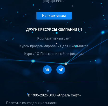
po@aprilnn.ru
Напишите нам
launch
ДРУГИЕ РЕСУРСЫ КОМПАНИИ
Корпоративный сайт
Курсы программирования для школьников
Курсы 1С. Повышение квалификации
Vkontakte
Telegram
© 1995-
2026 ООО «Апрель Софт»
Политика конфиденциальности