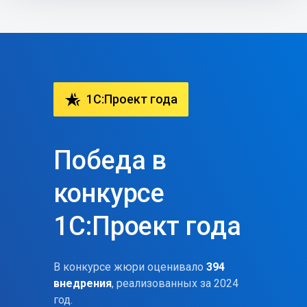
hotel_class
1C:Проект года
Победа в
конкурсе
1С:Проект года
В конкурсе жюри оценивало
394
внедрения
, реализованных за 2024
год.