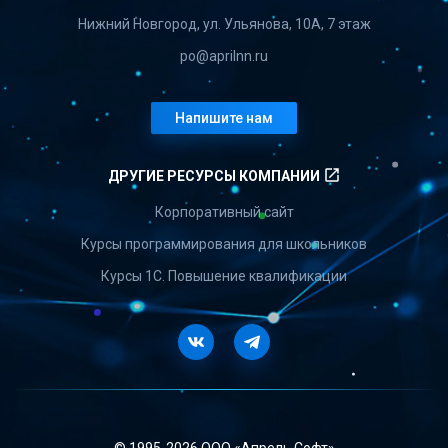
Нижний Новгород, ул. Ульянова, 10А, 7 этаж
po@aprilnn.ru
Напишите нам
launch
ДРУГИЕ РЕСУРСЫ КОМПАНИИ
Корпоративный сайт
Курсы программирования для школьников
Курсы 1С. Повышение квалификации
Vkontakte
Telegram