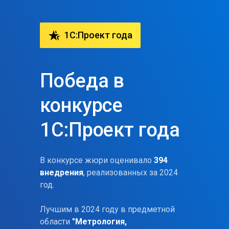
hotel_class
1C:Проект года
Победа в
конкурсе
1С:Проект года
В конкурсе жюри оценивало
394
внедрения
, реализованных за 2024
год.
Лучшим в 2024 году в предметной
области
"Метрология,