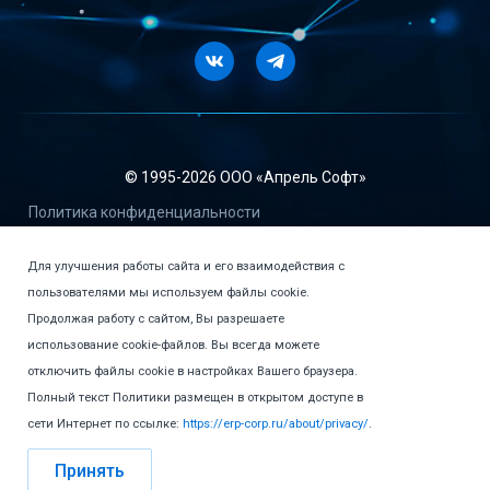
Vkontakte
Telegram
© 1995-
2026 ООО «Апрель Софт»
Политика конфиденциальности
Пользовательское соглашение
Для улучшения работы сайта и его взаимодействия с
Сублицензионный договор-оферта о предоставлении прав
пользователями мы используем файлы cookie.
пользования программ для ЭВМ и баз данных
Продолжая работу с сайтом, Вы разрешаете
Договор-оферта купли-продажи версия 1 от 20.06.2023
использование cookie-файлов. Вы всегда можете
отключить файлы cookie в настройках Вашего браузера.
Договор - публичная Оферта о передаче права
использования программного продукта 1С:КП"
Полный текст Политики размещен в открытом доступе в
сети Интернет по ссылке:
https://erp-corp.ru/about/privacy/
.
Сайт создан в
Public Heads
Принять