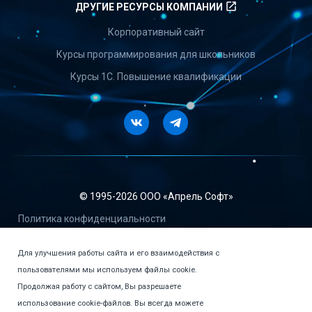
launch
ДРУГИЕ РЕСУРСЫ КОМПАНИИ
Корпоративный сайт
Курсы программирования для школьников
Курсы 1С. Повышение квалификации
Vkontakte
Telegram
© 1995-
2026 ООО «Апрель Софт»
Политика конфиденциальности
Пользовательское соглашение
Для улучшения работы сайта и его взаимодействия с
Сублицензионный договор-оферта о предоставлении прав
пользователями мы используем файлы cookie.
пользования программ для ЭВМ и баз данных
Продолжая работу с сайтом, Вы разрешаете
Договор-оферта купли-продажи версия 1 от 20.06.2023
использование cookie-файлов. Вы всегда можете