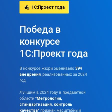
hotel_class
1C:Проект года
Победа в
конкурсе
1С:Проект года
В конкурсе жюри оценивало
394
внедрения
, реализованных за 2024
год.
Лучшим в 2024 году в предметной
области
"Метрология,
стандартизация, контроль
качества"
признан масштабный