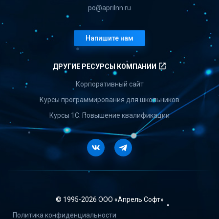
po@aprilnn.ru
Напишите нам
launch
ДРУГИЕ РЕСУРСЫ КОМПАНИИ
Корпоративный сайт
Курсы программирования для школьников
Курсы 1С. Повышение квалификации
Vkontakte
Telegram
© 1995-
2026 ООО «Апрель Софт»
Политика конфиденциальности