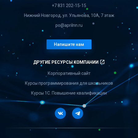
+7 831 202-15-15
Нижний Новгород, ул. Ульянова, 10А, 7 этаж
po@aprilnn.ru
Напишите нам
launch
ДРУГИЕ РЕСУРСЫ КОМПАНИИ
Корпоративный сайт
Курсы программирования для школьников
Курсы 1С. Повышение квалификации
Vkontakte
Telegram