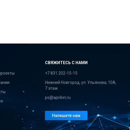
СВЯЖИТЕСЬ С НАМИ
проекты
+7 831 202-15-15
пании
Нижний Новгород, ул. Ульянова, 10А,
7 этаж
кты
po@aprilnn.ru
ти
Напишите нам