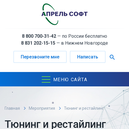
8 800 700-31-42
— по России бесплатно
8 831 202-15-15
— в Нижнем Новгороде
search
Перезвоните мне
Написать
МЕНЮ САЙТА
Главная
Мероприятия
Тюнинг и рестайлинг
1С:Документооборот КОРП. Встречайте, версия 3.0!
Тюнинг и рестайлинг