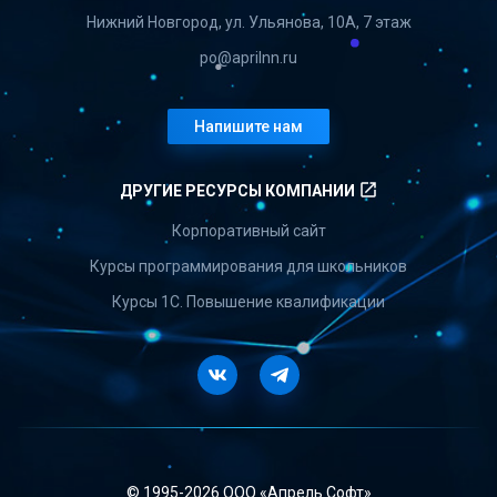
Нижний Новгород, ул. Ульянова, 10А, 7 этаж
po@aprilnn.ru
Напишите нам
launch
ДРУГИЕ РЕСУРСЫ КОМПАНИИ
Корпоративный сайт
Курсы программирования для школьников
Курсы 1С. Повышение квалификации
Vkontakte
Telegram
© 1995-
2026 ООО «Апрель Софт»