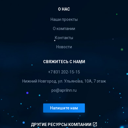
О НАС
Наши проекты
О компании
Контакты
Новости
СВЯЖИТЕСЬ С НАМИ
+7 831 202-15-15
Нижний Новгород, ул. Ульянова, 10А, 7 этаж
po@aprilnn.ru
Напишите нам
launch
ДРУГИЕ РЕСУРСЫ КОМПАНИИ