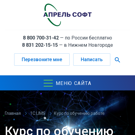
8 800 700-31-42
— по России бесплатно
8 831 202-15-15
— в Нижнем Новгороде
search
Перезвоните мне
Написать
МЕНЮ САЙТА
Главная
1С:LIMS
Курс по обучению работе
1С:LIMS
Курс по обучению