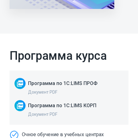
Программа курса
picture_as_pdf
Программа по 1C:LIMS ПРОФ
Документ PDF
picture_as_pdf
Программа по 1C:LIMS КОРП
Документ PDF
Очное обучение в учебных центрах