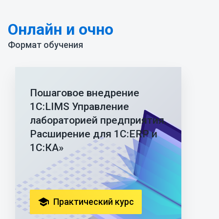
Онлайн и очно
Формат обучения
Пошаговое внедрение
1С:LIMS Управление
лабораторией предприятия.
Расширение для 1С:ERP и
1С:КА»
school
Практический курс