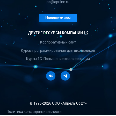
po@aprilnn.ru
Напишите нам
launch
ДРУГИЕ РЕСУРСЫ КОМПАНИИ
Корпоративный сайт
Курсы программирования для школьников
Курсы 1С. Повышение квалификации
Vkontakte
Telegram
© 1995-
2026 ООО «Апрель Софт»
Политика конфиденциальности