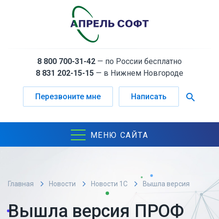
8 800 700-31-42
— по России бесплатно
8 831 202-15-15
— в Нижнем Новгороде
search
Перезвоните мне
Написать
МЕНЮ САЙТА
Главная
Новости
Новости 1С
Вышла версия
ПРОФ решения 1С:LIMS Управление лабораторией
Вышла версия ПРОФ
предприятия. Расширение для 1С:ERP и 1С:КА