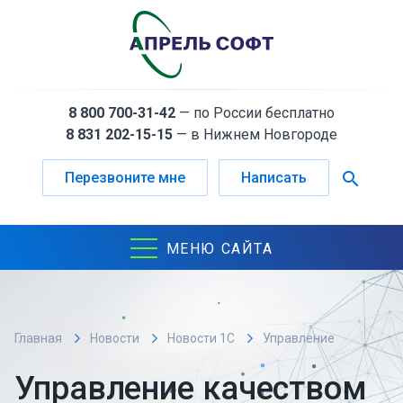
8 800 700-31-42
— по России бесплатно
8 831 202-15-15
— в Нижнем Новгороде
search
Перезвоните мне
Написать
МЕНЮ САЙТА
Главная
Новости
Новости 1С
Управление
качеством на производстве - почему это важно
Управление качеством