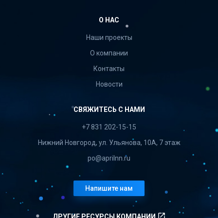
О НАС
Наши проекты
О компании
Контакты
Новости
СВЯЖИТЕСЬ С НАМИ
+7 831 202-15-15
Нижний Новгород, ул. Ульянова, 10А, 7 этаж
po@aprilnn.ru
Напишите нам
launch
ДРУГИЕ РЕСУРСЫ КОМПАНИИ