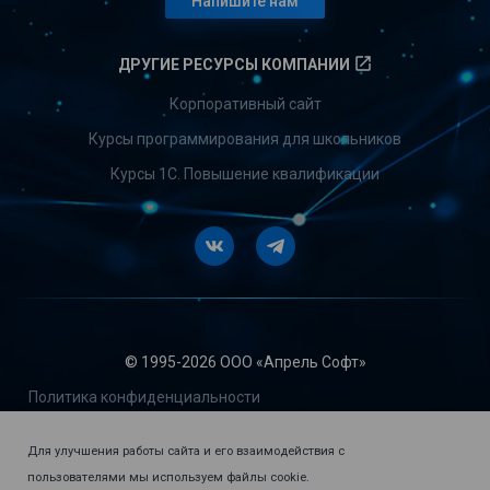
Напишите нам
launch
ДРУГИЕ РЕСУРСЫ КОМПАНИИ
Корпоративный сайт
Курсы программирования для школьников
Курсы 1С. Повышение квалификации
Vkontakte
Telegram
© 1995-
2026 ООО «Апрель Софт»
Политика конфиденциальности
Пользовательское соглашение
Для улучшения работы сайта и его взаимодействия с
Сублицензионный договор-оферта о предоставлении прав
пользователями мы используем файлы cookie.
пользования программ для ЭВМ и баз данных