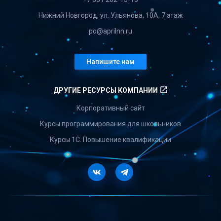
Нижний Новгород, ул. Ульянова, 10А, 7 этаж
po@aprilnn.ru
Напишите нам
launch
ДРУГИЕ РЕСУРСЫ КОМПАНИИ
Корпоративный сайт
Курсы программирования для школьников
Курсы 1С. Повышение квалификации
Vkontakte
Telegram