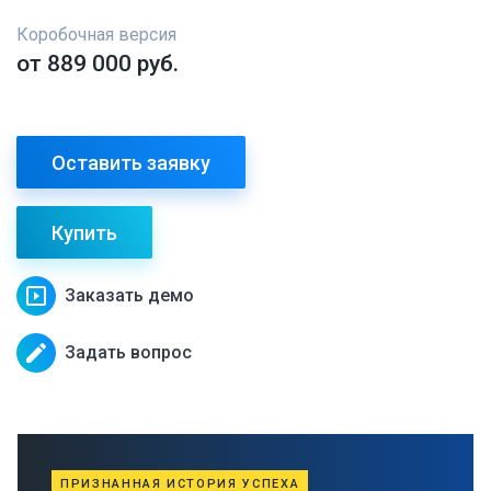
Коробочная версия
от 889 000 руб.
Оставить заявку
Купить
slideshow
Заказать демо
edit
Задать вопрос
ПРИЗНАННАЯ ИСТОРИЯ УСПЕХА