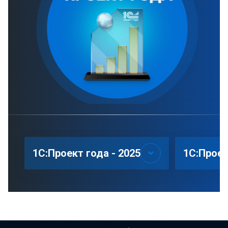
1С:Проект года - 2025
1С:Проек
keyboard_arrow_down