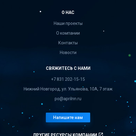
О НАС
Наши проекты
О компании
Контакты
Новости
СВЯЖИТЕСЬ С НАМИ
+7 831 202-15-15
Нижний Новгород, ул. Ульянова, 10А, 7 этаж
po@aprilnn.ru
Напишите нам
launch
ДРУГИЕ РЕСУРСЫ КОМПАНИИ