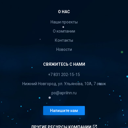
О НАС
Наши проекты
О компании
Контакты
Новости
СВЯЖИТЕСЬ С НАМИ
+7 831 202-15-15
Нижний Новгород, ул. Ульянова, 10А, 7 этаж
po@aprilnn.ru
Напишите нам
launch
ДРУГИЕ РЕСУРСЫ КОМПАНИИ