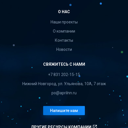
О НАС
Наши проекты
О компании
Контакты
Новости
СВЯЖИТЕСЬ С НАМИ
+7 831 202-15-15
Нижний Новгород, ул. Ульянова, 10А, 7 этаж
po@aprilnn.ru
Напишите нам
launch
ДРУГИЕ РЕСУРСЫ КОМПАНИИ