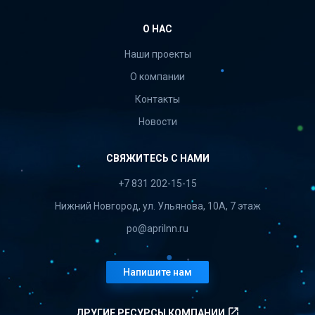
О НАС
Наши проекты
О компании
Контакты
Новости
СВЯЖИТЕСЬ С НАМИ
+7 831 202-15-15
Нижний Новгород, ул. Ульянова, 10А, 7 этаж
po@aprilnn.ru
Напишите нам
launch
ДРУГИЕ РЕСУРСЫ КОМПАНИИ